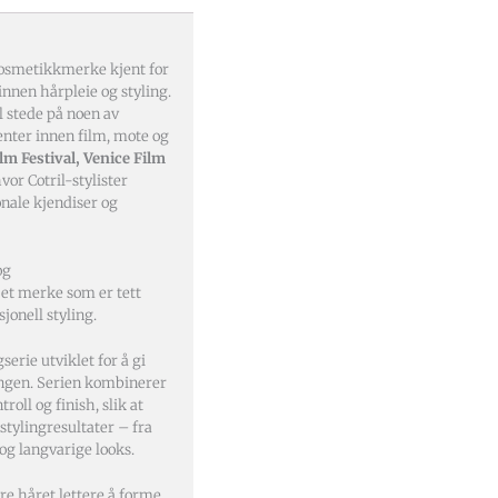
rkosmetikkmerke kjent for
 innen hårpleie og styling.
 stede på noen av
nter innen film, mote og
lm Festival, Venice Film
hvor Cotril-stylister
onale kjendiser og
og
 et merke som er tett
sjonell styling.
serie utviklet for å gi
longen. Serien kombinerer
roll og finish, slik at
stylingresultater – fra
 og langvarige looks.
re håret lettere å forme