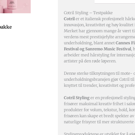
Cotril Styling – Testpakke
Cotril
er et italiensk profesjonelt hå
innovasjon, kreativitet og høy kvalitet
tpakke
Merket har gjennom mange år vært til
verdens mest prestisjefylte arrangeme
underholdning, blant annet
Cannes Fi
Festival og Sanremo Music Festival
, 
arbeider med hårstyling for internasj
artister på den røde løperen.
Denne sterke tilknytningen til mote- 
underholdningsbransjen gjør Cotril til
knyttet til trender, kreativitet og profe
Cotril Styling
er en profesjonell styling
frisører maksimal kreativ frihet i sa
produkter for volum, tekstur, hold, kont
frisøren kan skape et bredt spekter av 
naturlige frisyrer til mer strukturerte
Stylingproduktene er utviklet for å gjø