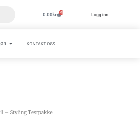
0
Handlekurv
0.00
kr
Logg inn
HØR
KONTAKT OSS
ril – Styling Testpakke