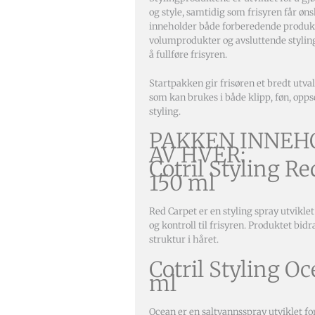
og style, samtidig som frisyren får øns
inneholder både forberedende produkt
volumprodukter og avsluttende stylin
å fullføre frisyren.
Startpakken gir frisøren et bredt utva
som kan brukes i både klipp, føn, opps
styling.
PAKKEN INNEH
AV HVER:
Cotril Styling R
150 ml
Red Carpet er en styling spray utviklet
og kontroll til frisyren. Produktet bidra
struktur i håret.
Cotril Styling O
ml
Ocean er en saltvannsspray utviklet for