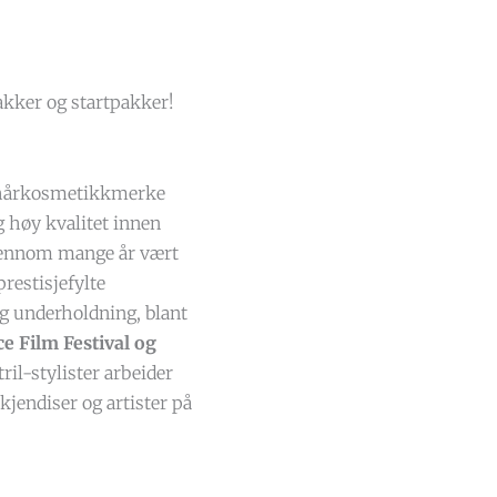
akker og startpakker!
t hårkosmetikkmerke
g høy kvalitet innen
gjennom mange år vært
restisjefylte
g underholdning, blant
ce Film Festival og
tril-stylister arbeider
kjendiser og artister på