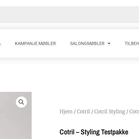
A
KAMPANJE MØBLER
SALONGMØBLER
TILBE
Hjem
/
Cotril
/
Cotril Styling
/ Cot
Cotril – Styling Testpakke