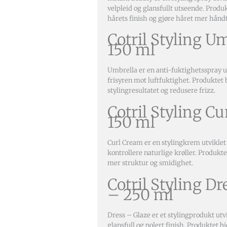
velpleid og glansfullt utseende. Produk
hårets finish og gjøre håret mer hånd
Cotril Styling U
150 ml
Umbrella er en anti-fuktighetsspray ut
frisyren mot luftfuktighet. Produktet b
stylingresultatet og redusere frizz.
Cotril Styling C
150 ml
Curl Cream er en stylingkrem utviklet 
kontrollere naturlige krøller. Produktet
mer struktur og smidighet.
Cotril Styling Dr
– 250 ml
Dress – Glaze er et stylingprodukt utvi
glansfull og polert finish. Produktet b