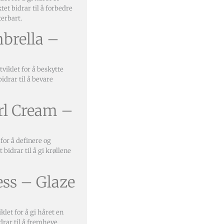
tet bidrar til å forbedre
terbart.
mbrella –
viklet for å beskytte
idrar til å bevare
url Cream –
for å definere og
 bidrar til å gi krøllene
ess – Glaze
klet for å gi håret en
idrar til å fremheve