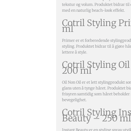
tekstur og volum. Produktet bidrar til
med en naturlig beach-look effekt.
Cotril Styling P
ml
Primer er et forberedende stylingpro
styling. Produktet bidrar til å gjøre 
lettere å style.
Cotril Styling Oi
200 ml
Oil Non Oil er et lett stylingprodukt so
glans uten å tynge håret. Produktet bid
frisyren samtidig som håret beholder 
bevegelighet.
Cotril Styling In
Beauty – 250 ml
Instant Beauty er en styling spray utvik