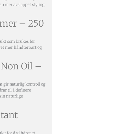
 en mer avslappet styling
rimer – 250
dukt som brukes før
håret mer håndterbart og
l Non Oil –
m gir naturlig kontroll og
rar til å definere
sin naturlige
stant
let for å gi håret et