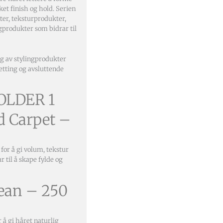
ket finish og hold. Serien
er, teksturprodukter,
gprodukter som bidrar til
lg av stylingprodukter
etting og avsluttende
OLDER 1
ed Carpet –
 for å gi volum, tekstur
r til å skape fylde og
cean – 250
 å gi håret naturlig