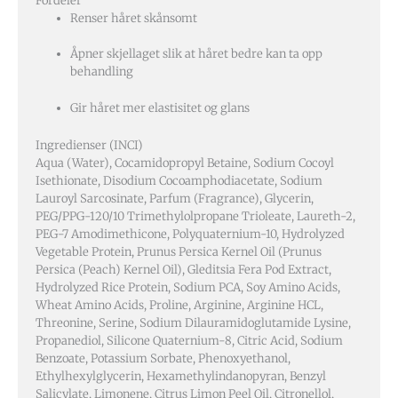
Fordeler
Renser håret skånsomt
Åpner skjellaget slik at håret bedre kan ta opp
behandling
Gir håret mer elastisitet og glans
Ingredienser (INCI)
Aqua (Water), Cocamidopropyl Betaine, Sodium Cocoyl
Isethionate, Disodium Cocoamphodiacetate, Sodium
Lauroyl Sarcosinate, Parfum (Fragrance), Glycerin,
PEG/PPG-120/10 Trimethylolpropane Trioleate, Laureth-2,
PEG-7 Amodimethicone, Polyquaternium-10, Hydrolyzed
Vegetable Protein, Prunus Persica Kernel Oil (Prunus
Persica (Peach) Kernel Oil), Gleditsia Fera Pod Extract,
Hydrolyzed Rice Protein, Sodium PCA, Soy Amino Acids,
Wheat Amino Acids, Proline, Arginine, Arginine HCL,
Threonine, Serine, Sodium Dilauramidoglutamide Lysine,
Propanediol, Silicone Quaternium-8, Citric Acid, Sodium
Benzoate, Potassium Sorbate, Phenoxyethanol,
Ethylhexylglycerin, Hexamethylindanopyran, Benzyl
Salicylate, Limonene, Citrus Limon Peel Oil, Citronellol,