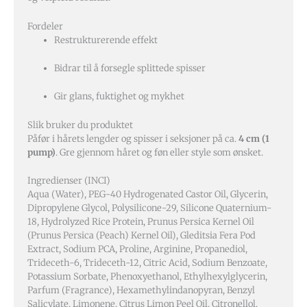
Fordeler
Restrukturerende effekt
Bidrar til å forsegle splittede spisser
Gir glans, fuktighet og mykhet
Slik bruker du produktet
Påfør i hårets lengder og spisser i seksjoner på ca.
4 cm (1
pump)
. Gre gjennom håret og føn eller style som ønsket.
Ingredienser (INCI)
Aqua (Water), PEG-40 Hydrogenated Castor Oil, Glycerin,
Dipropylene Glycol, Polysilicone-29, Silicone Quaternium-
18, Hydrolyzed Rice Protein, Prunus Persica Kernel Oil
(Prunus Persica (Peach) Kernel Oil), Gleditsia Fera Pod
Extract, Sodium PCA, Proline, Arginine, Propanediol,
Trideceth-6, Trideceth-12, Citric Acid, Sodium Benzoate,
Potassium Sorbate, Phenoxyethanol, Ethylhexylglycerin,
Parfum (Fragrance), Hexamethylindanopyran, Benzyl
Salicylate, Limonene, Citrus Limon Peel Oil, Citronellol,