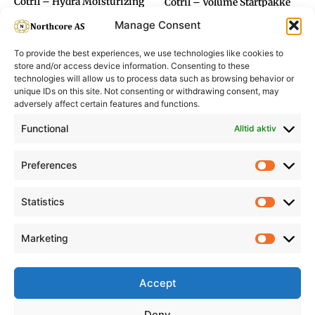
Cotril – Hydra Moisturizing
Cotril – Volume Startpakke
Mask 200ml
Manage Consent
To provide the best experiences, we use technologies like cookies to
store and/or access device information. Consenting to these
technologies will allow us to process data such as browsing behavior or
unique IDs on this site. Not consenting or withdrawing consent, may
adversely affect certain features and functions.
Informasjon
Min Konto
Functional
Alltid aktiv
Preferences
Prefere
Statistics
Statistic
Marketing
Marketi
Accept
Deny