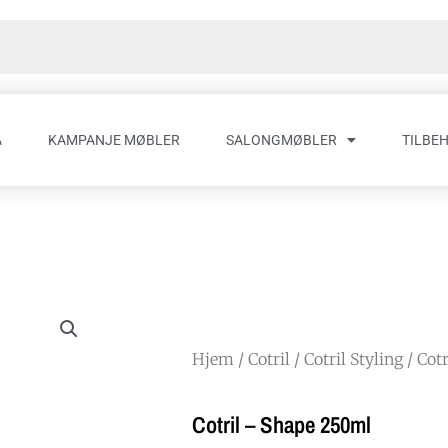
A
KAMPANJE MØBLER
SALONGMØBLER
TILBE
Hjem
/
Cotril
/
Cotril Styling
/ Cot
Cotril – Shape 250ml