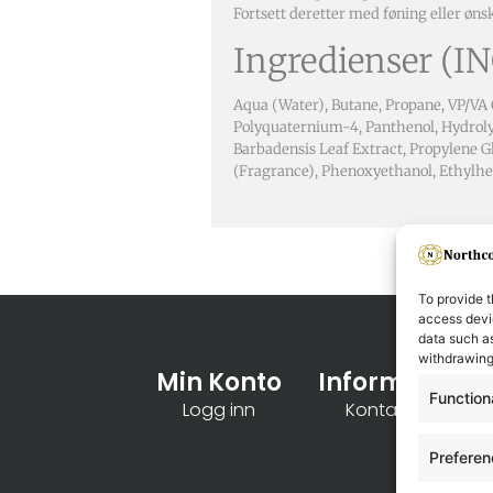
Fortsett deretter med føning eller ønsk
Ingredienser (IN
Aqua (Water), Butane, Propane, VP/VA
Polyquaternium-4, Panthenol, Hydroly
Barbadensis Leaf Extract, Propylene G
(Fragrance), Phenoxyethanol, Ethylhex
To provide t
access devic
data such as
withdrawing
Min Konto
Informasjon
Function
Logg inn
Kontakt oss
Prefere