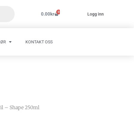
0
Handlekurv
0.00
kr
Logg inn
HØR
KONTAKT OSS
ril – Shape 250ml