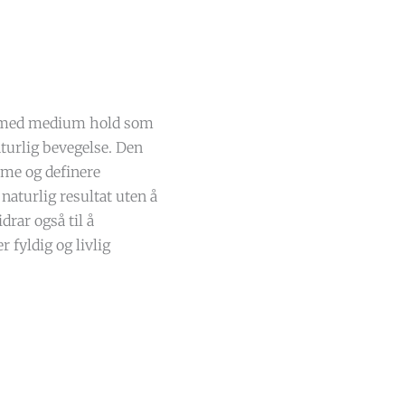
 med medium hold som
aturlig bevegelse. Den
orme og definere
naturlig resultat uten å
drar også til å
r fyldig og livlig