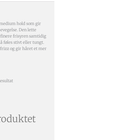
medium hold som gir
bevegelse. Den lette
finere frisyren samtidig
 føles stivt eller tungt.
frizz og gir håret et mer
esultat
roduktet