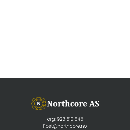
org: 928 610 845
Post@northcore.no