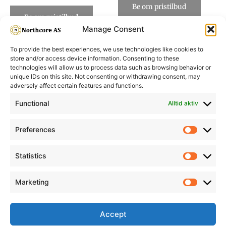
Be om pristilbud
Be om pristilbud
Manage Consent
To provide the best experiences, we use technologies like cookies to
store and/or access device information. Consenting to these
technologies will allow us to process data such as browsing behavior or
unique IDs on this site. Not consenting or withdrawing consent, may
adversely affect certain features and functions.
Informasjon
Min Konto
Functional
Alltid aktiv
Preferences
Prefere
Statistics
Statistic
Marketing
Marketi
Accept