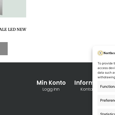
CALE LED NEW
To provide t
access devic
data such as
withdrawing
Min Konto
Informasjon
Function
Logg inn
Kontakt oss
Prefere
Statistic