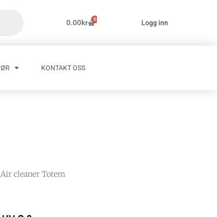
0
Handlekurv
0.00
kr
Logg inn
HØR
KONTAKT OSS
 Air cleaner Totem