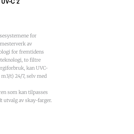
 UV-C 2
nsesystemene for
 mesterverk av
ologi for fremtidens
eknologi, to filtre
nergiforbruk, kan UVC-
 m3/t) 24/7, selv med
ren som kan tilpasses
t utvalg av skay-farger.