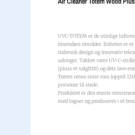
Air Cleaner Totem Wood Plus
UVC-TOTEM er de utrolige luftre
innendørs områder. Enheten er et
italiensk design og innovativ tekn
salonger. Takket være UV-C-strålet
(pluss et valgfritt) og dets lave e
Totem rense store rom (opptil 120
personer til stede.
Produktet er den eneste romrense
med logoer og produseres i et bred