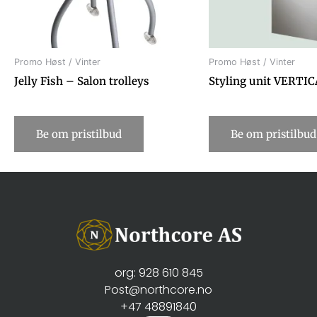
Promo Høst / Vinter
Promo Høst / Vinter
Jelly Fish – Salon trolleys
Styling unit VERTI
Be om pristilbud
Be om pristilbud
org: 928 610 845
Post@northcore.no
+47 48891840