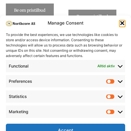
Be om pristilbud
Be om pristilbud
Manage Consent
To provide the best experiences, we use technologies like cookies to
store and/or access device information. Consenting to these
technologies will allow us to process data such as browsing behavior or
unique IDs on this site. Not consenting or withdrawing consent, may
adversely affect certain features and functions.
Informasjon
Min Konto
Functional
Alltid aktiv
Preferences
Prefere
Statistics
Statistic
Marketing
Marketi
Accept