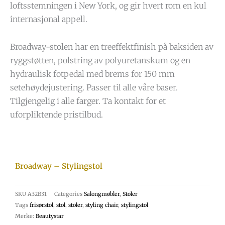
loftsstemningen i New York, og gir hvert rom en kul
internasjonal appell.
Broadway-stolen har en treeffektfinish på baksiden av
ryggstøtten, polstring av polyuretanskum og en
hydraulisk fotpedal med brems for 150 mm
setehøydejustering. Passer til alle våre baser.
Tilgjengelig i alle farger. Ta kontakt for et
uforpliktende pristilbud.
Broadway – Stylingstol
SKU
A32B31
Categories
Salongmøbler
,
Stoler
Tags
frisørstol
,
stol
,
stoler
,
styling chair
,
stylingstol
Merke:
Beautystar